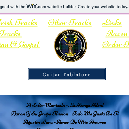
igned with the
.com
website builder. Create your website today.
rish Tracks
Other Tracks
Links
racks
Raven 
ian & Gospel
Order T
Guitar Tablature
A Solis-Marisela - La Pareja Ideal
Aaron Y Su Grupo Ilusion - Todo Me Gusta De Ti
Agustin Lara - Amor De Mis Amores