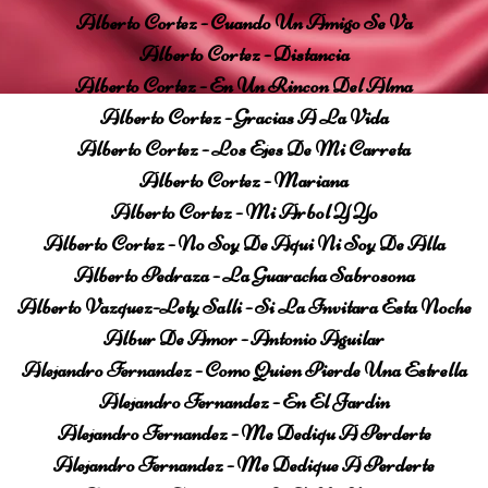
Alberto Cortez - Cuando Un Amigo Se Va
Alberto Cortez - Distancia
Alberto Cortez - En Un Rincon Del Alma
Alberto Cortez - Gracias A La Vida
Alberto Cortez - Los Ejes De Mi Carreta
Alberto Cortez - Mariana
Alberto Cortez - Mi Arbol Y Yo
Alberto Cortez - No Soy De Aqui Ni Soy De Alla
Alberto Pedraza - La Guaracha Sabrosona
Alberto Vazquez-Lety Salli - Si La Invitara Esta Noche
Albur De Amor - Antonio Aguilar
Alejandro Fernandez - Como Quien Pierde Una Estrella
Alejandro Fernandez - En El Jardin
Alejandro Fernandez - Me Dediqu A Perderte
Alejandro Fernandez - Me Dedique A Perderte