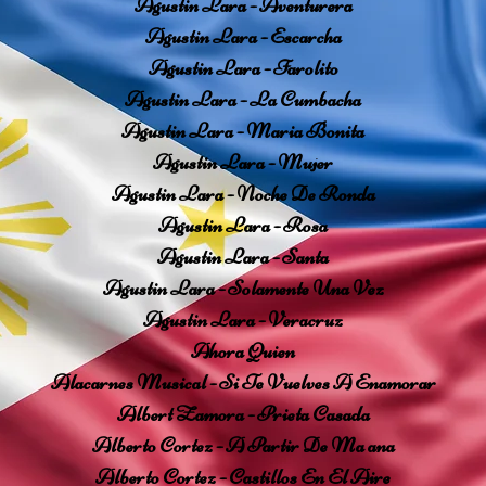
Agustin Lara - Aventurera
Agustin Lara - Escarcha
Agustin Lara - Farolito
Agustin Lara - La Cumbacha
Agustin Lara - Maria Bonita
Agustin Lara - Mujer
Agustin Lara - Noche De Ronda
Agustin Lara - Rosa
Agustin Lara - Santa
Agustin Lara - Solamente Una Vez
Agustin Lara - Veracruz
Ahora Quien
Alacarnes Musical - Si Te Vuelves A Enamorar
Albert Zamora - Prieta Casada
Alberto Cortez - A Partir De Ma ana
Alberto Cortez - Castillos En El Aire