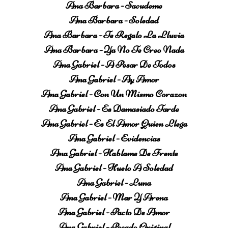
Ana Barbara - Sacudeme
Ana Barbara - Soledad
Ana Barbara - Te Regalo La Lluvia
Ana Barbara - Ya No Te Creo Nada
Ana Gabriel - A Pesar De Todos
Ana Gabriel - Ay Amor
Ana Gabriel - Con Un Mismo Corazon
Ana Gabriel - Es Damasiado Tarde
Ana Gabriel - Es El Amor Quien Llega
Ana Gabriel - Evidencias
Ana Gabriel - Hablame De Frente
Ana Gabriel - Huelo A Soledad
Ana Gabriel - Luna
Ana Gabriel - Mar Y Arena
Ana Gabriel - Pacto De Amor
Ana Gabriel - Pecado Original