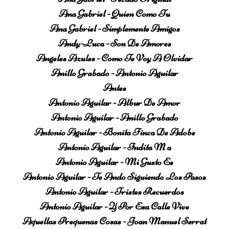
Ana Gabriel - Quien Como Tu
Ana Gabriel - Simplemente Amigos
Andy-Luca - Son De Amores
Angeles Azules - Como Te Voy A Olvidar
Anillo Grabado - Antonio Aguilar
Antes
Antonio Aguilar - Albur De Amor
Antonio Aguilar - Anillo Grabado
Antonio Aguilar - Bonita Finca De Adobe
Antonio Aguilar - Indita M a
Antonio Aguilar - Mi Gusto Es
Antonio Aguilar - Te Ando Siguiendo Los Pasos
Antonio Aguilar - Tristes Recuerdos
Antonio Aguilar - Y Por Esa Calle Vive
Aquellas Prequenas Cosas - Joan Manuel Serrat