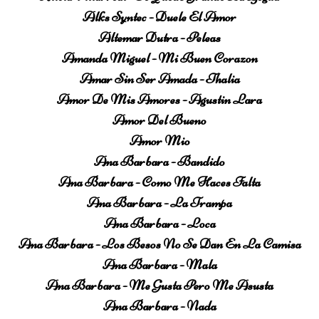
Alks Syntec - Duele El Amor
Altemar Dutra - Peleas
Amanda Miguel - Mi Buen Corazon
Amar Sin Ser Amada - Thalia
Amor De Mis Amores - Agustin Lara
Amor Del Bueno
Amor Mio
Ana Barbara - Bandido
Ana Barbara - Como Me Haces Falta
Ana Barbara - La Trampa
Ana Barbara - Loca
Ana Barbara - Los Besos No Se Dan En La Camisa
Ana Barbara - Mala
Ana Barbara - Me Gusta Pero Me Asusta
Ana Barbara - Nada