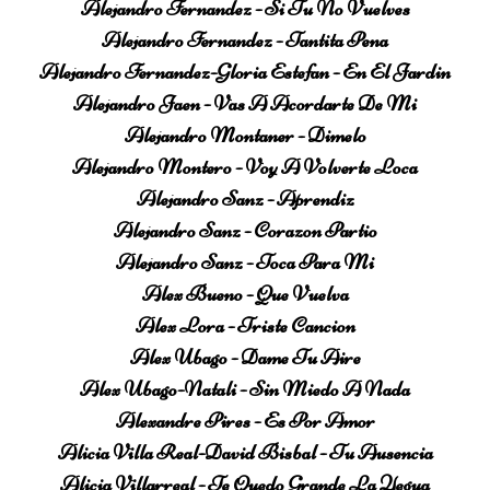
Alejandro Fernandez - Si Tu No Vuelves
Alejandro Fernandez - Tantita Pena
Alejandro Fernandez-Gloria Estefan - En El Jardin
Alejandro Jaen - Vas A Acordarte De Mi
Alejandro Montaner - Dimelo
Alejandro Montero - Voy A Volverte Loca
Alejandro Sanz - Aprendiz
Alejandro Sanz - Corazon Partio
Alejandro Sanz - Toca Para Mi
Alex Bueno - Que Vuelva
Alex Lora - Triste Cancion
Alex Ubago - Dame Tu Aire
Alex Ubago-Natali - Sin Miedo A Nada
Alexandre Pires - Es Por Amor
Alicia Villa Real-David Bisbal - Tu Ausencia
Alicia Villarreal - Te Quedo Grande La Yegua