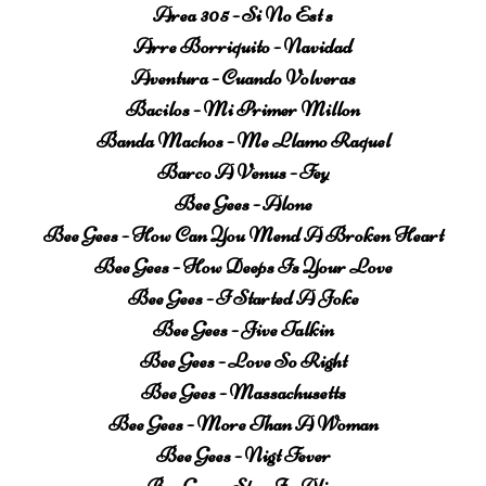
Area 305 - Si No Est s
Arre Borriquito - Navidad
Aventura - Cuando Volveras
Bacilos - Mi Primer Millon
Banda Machos - Me Llamo Raquel
Barco A Venus - Fey
Bee Gees - Alone
Bee Gees - How Can You Mend A Broken Heart
Bee Gees - How Deeps Is Your Love
Bee Gees - I Started A Joke
Bee Gees - Jive Talkin
Bee Gees - Love So Right
Bee Gees - Massachusetts
Bee Gees - More Than A Woman
Bee Gees - Nigt Fever